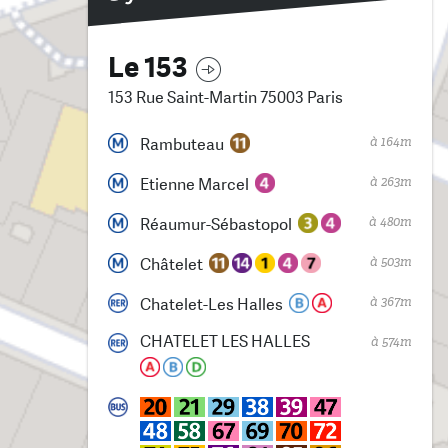
Le 153
153 Rue Saint-Martin 75003 Paris
à 164m
Rambuteau
à 263m
Etienne Marcel
à 480m
Réaumur-Sébastopol
à 503m
Châtelet
à 367m
Chatelet-Les Halles
CHATELET LES HALLES
à 574m