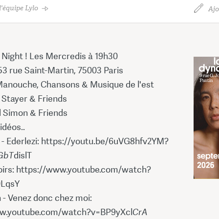
'équipe Lylo
Ajo
 Night ! Les Mercredis à 19h30
153 rue Saint-Martin, 75003 Paris
Manouche, Chansons & Musique de l'est
 Stayer & Friends
d Simon & Friends
idéos..
 - Ederlezi: https://youtu.be/6uVG8hfv2YM?
GbT
dislT
oirs: https://www.youtube.com/watch?
LqsY
 - Venez donc chez moi:
ww.youtube.com/watch?v=BP9yXcl
CrA