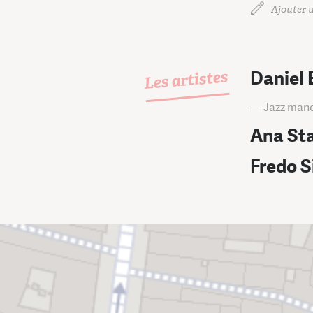
Ajouter u
Les artistes
Daniel 
— Jazz mano
Ana St
Fredo 