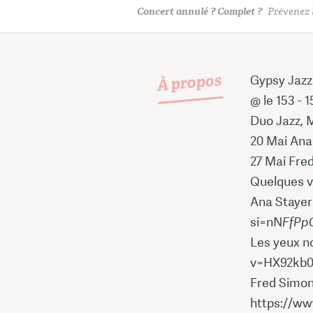
Concert annulé ? Complet ?
Prévenez l
À propos
Gypsy Jazz
@ le 153 - 
Duo Jazz, 
20 Mai Ana
27 Mai Fre
Quelques v
Ana Stayer
si=nN
FfPp
Les yeux n
v=HX92kb0
Fred Simon
https://w