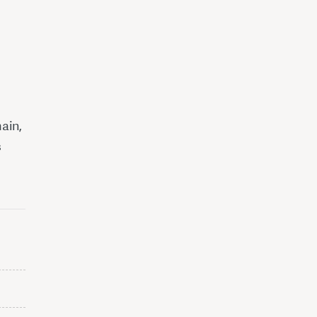
ain,
s