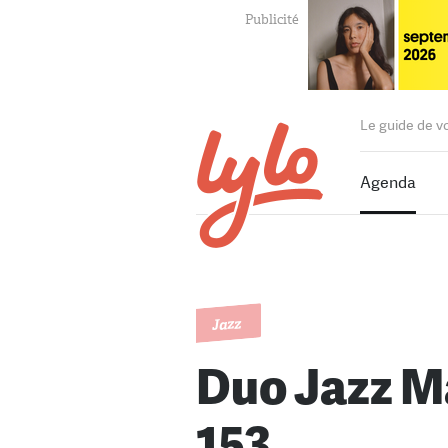
Le guide de v
Agenda
Jazz
Duo Jazz M
153