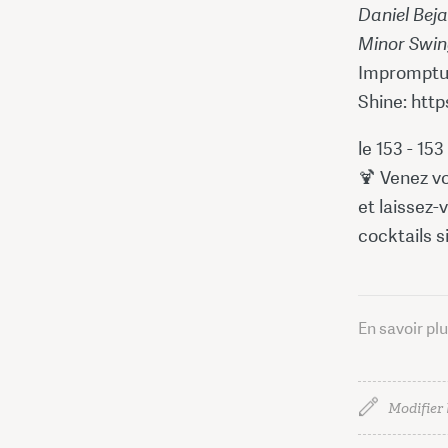
Daniel Beja
Minor Swin
Impromptu
Shine: ht
le 153 - 15
🍹 Venez v
et laissez-
cocktails s
En savoir pl
Modifier 