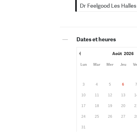
Dr Feelgood Les Halle
—
Dates et heures
Août
2026
Mois précédent
Lun
Mar
Mer
Jeu
V
3
4
5
6
10
11
12
13
1
17
18
19
20
2
24
25
26
27
2
31