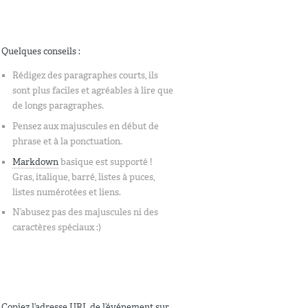
Quelques conseils :
Rédigez des paragraphes courts, ils
sont plus faciles et agréables à lire que
de longs paragraphes.
Pensez aux majuscules en début de
phrase et à la ponctuation.
Markdown
basique est supporté !
Gras, italique, barré, listes à puces,
listes numérotées et liens.
N’abusez pas des majuscules ni des
caractères spéciaux :)
Copiez l’adresse URL de l’événement sur