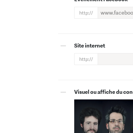
—
Site internet
—
Visuel ou affiche du con