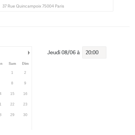
s
37 Rue Quincampoix 75004 Paris
Jeudi 08/06
à
Mois suivant
en
Sam
Dim
1
2
7
8
9
4
15
16
1
22
23
8
29
30