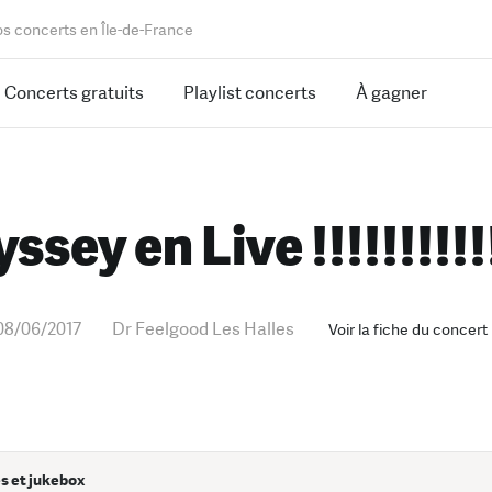
os concerts en Île-de-France
Concerts gratuits
Playlist concerts
À gagner
ssey en Live !!!!!!!!!!!
08/06/2017
Dr Feelgood Les Halles
Voir la fiche du concert
s et jukebox