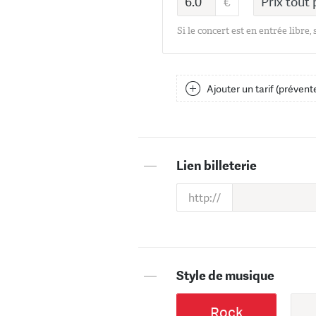
Si le concert est en entrée libre,
Ajouter un tarif (prévente
—
Lien billeterie
—
Style de musique
Rock