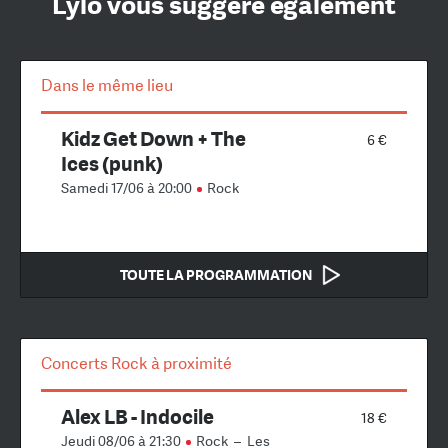
Lylo vous suggère également
Dans le même lieu
Kidz Get Down + The
6 €
Ices (punk)
Samedi 17/06 à 20:00
Rock
TOUTE LA PROGRAMMATION
Concerts Rock à proximité
Alex LB - Indocile
18 €
Jeudi 08/06 à 21:30
Rock
–
Les