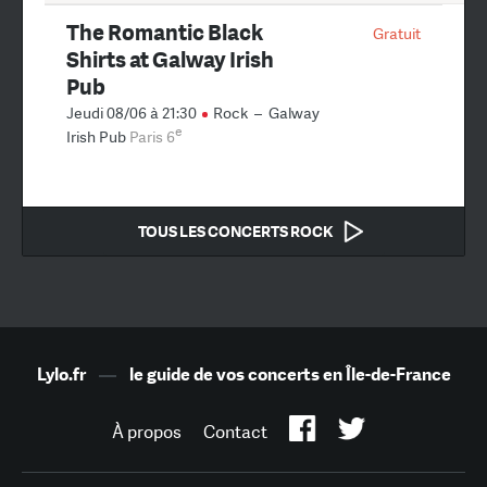
The Romantic Black
Gratuit
Shirts at Galway Irish
Pub
Jeudi 08/06 à 21:30
Rock
–
Galway
e
Irish Pub
Paris 6
TOUS LES CONCERTS ROCK
Lylo.fr
—
le guide de vos concerts en Île-de-France
À propos
Contact