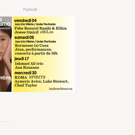
Publicité
€
RÉSERVER
sur fnac.com
€
RÉSERVER
sur digitick.com