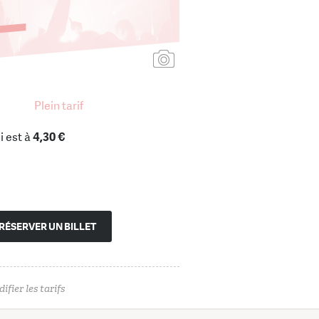
Ajouter une affiche
Plein tarif
i est à
4,30 €
RÉSERVER UN BILLET
ifier les tarifs