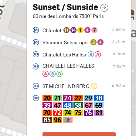
Sunset / Sunside
60 rue des Lombards 75001 Paris
à 160m
Châtelet
à 780m
Réaumur-Sébastopol
à 161m
Chatelet-Les Halles
CHATELET LES HALLES
à 257m
à 769m
ST MICHEL ND RER C