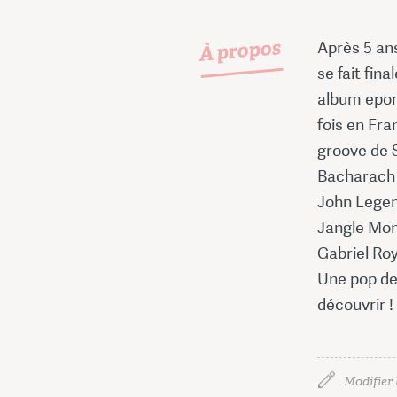
À propos
Après 5 an
se fait fin
album epon
fois en Fra
groove de S
Bacharach 
John Legen
Jangle Mon
Gabriel Roy
Une pop de
découvrir !
Modifier 