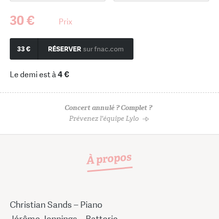
30 €
Prix
33 €
RÉSERVER
sur fnac.com
Le demi est à
4 €
Concert annulé ? Complet ?
Prévenez l'équipe Lylo
À propos
Christian Sands – Piano
Jérôme Jennings – Batterie