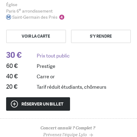
Église
e
Paris 6
arrondissement
Saint-Germain des Prés
VOIR LA CARTE
S'Y RENDRE
30 €
Prix tout public
60 €
Prestige
40 €
Carre or
20 €
Tarif réduit étudiants, chômeurs
RÉSERVER UN BILLET
Concert annulé ? Complet ?
Prévenez l'équipe Lylo