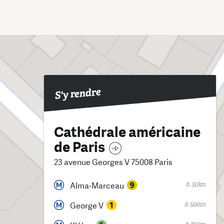
S'y rendre
Cathédrale américaine
de Paris
23 avenue Georges V 75008 Paris
à 318m
Alma-Marceau
à 500m
George V