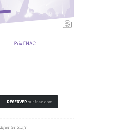
Ajouter une affiche
Prix FNAC
RÉSERVER
sur fnac.com
ifier les tarifs