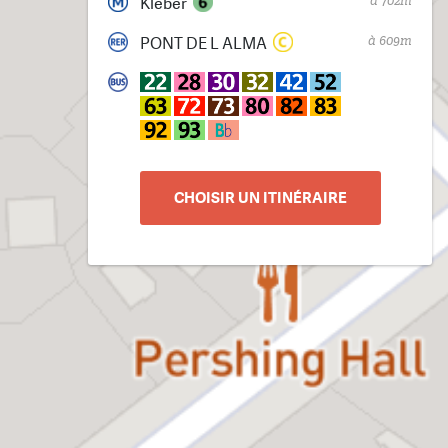
à 702m
Kléber
à 609m
PONT DE L ALMA
CHOISIR UN ITINÉRAIRE