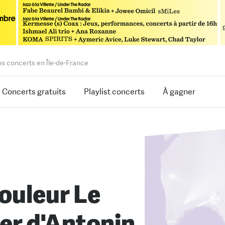
os concerts en Île-de-France
Concerts gratuits
Playlist concerts
À gagner
ouleur Le
er d'Antonin