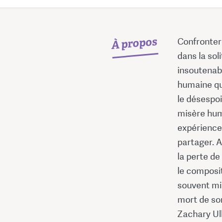
À propos
Confronter
dans la sol
insoutenabl
humaine qu'
le désespo
misère hum
expérience
partager. A
la perte de
le composit
souvent mis
mort de so
Zachary Ull