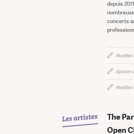
depuis 201
nombreuses 
concerts a
professionn
Modifier 
Ajouter u
Modifier l
Les artistes
The Par
Open C