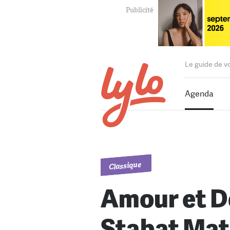
Le guide de v
Agenda
Classique
Amour et D
Stabat Mat