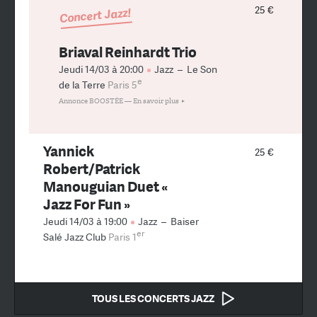
25 €
Concert Jazz!
Briaval Reinhardt Trio
Jeudi 14/03 à 20:00
Jazz
–
Le Son
e
de la Terre
Paris 5
Annonce BOOSTÉE —
En savoir plus
Yannick
25 €
Robert/Patrick
Manouguian Duet «
Jazz For Fun »
Jeudi 14/03 à 19:00
Jazz
–
Baiser
er
Salé Jazz Club
Paris 1
TOUS LES CONCERTS JAZZ