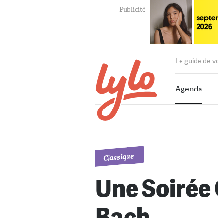
Le guide de v
Agenda
Classique
Une Soirée
Bach