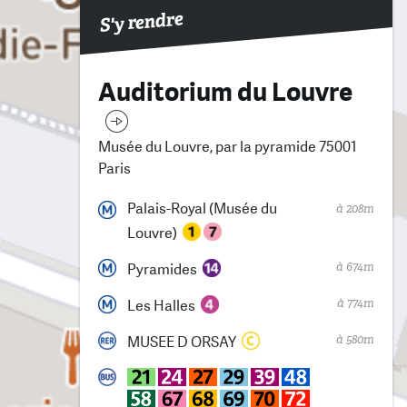
S'y rendre
Auditorium du Louvre
Musée du Louvre, par la pyramide 75001
Paris
Palais-Royal (Musée du
à 208m
Louvre)
à 674m
Pyramides
à 774m
Les Halles
à 580m
MUSEE D ORSAY