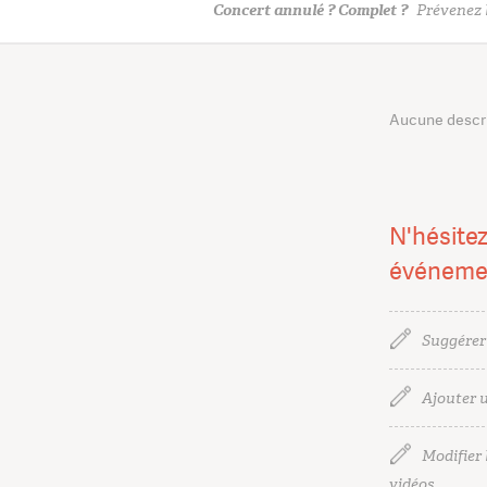
Concert annulé ? Complet ?
Prévenez l
Aucune descrip
N'hésitez
événeme
Suggérer
Ajouter u
Modifier l
vidéos