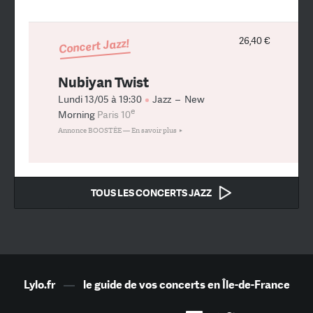
26,40 €
Concert Jazz!
Nubiyan Twist
Lundi 13/05 à 19:30
Jazz
–
New
e
Morning
Paris 10
Annonce BOOSTÉE —
En savoir plus
TOUS LES CONCERTS JAZZ
Lylo.fr
—
le guide de vos concerts en Île-de-France