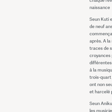
chaque rév
naissance
Seun Kuti e
de neuf ans
commença à
après. A la 
traces de s
croyances p
différentes
à la musiqu
trois-quart
ont non se
et harcelé 
Seun Anikul
les musicien