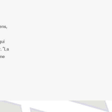
ens,
qui
r. “La
one