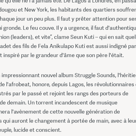
le qu'elle ne l'a jamais été. De Lagos à Londres, en pass
ugou et New York, les habitants des quartiers souffrent
haque jour un peu plus. Il faut y prêter attention pour sen
ui gronde. Le feu couve. Il y a urgence, il faut d'authentiq
nion (leaders), et vite”, clame Seun Kuti – qui en sait que
adet des fils de Fela Anikulapo Kuti est aussi indigné pa
 et inspiré par le grandeur d'âme que son père l'était.
 impressionnant nouvel album Struggle Sounds, l'héritie
de l'afrobeat, honore, depuis Lagos, les révolutionnaires 
ustrés par le passé et rejoint les rangs des porteurs de
de demain. Un torrent incandescent de musique
ra l'avènement de cette nouvelle génération de
s qui auront le changement à portée de main, avec à leu
uple, lucide et conscient.