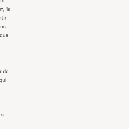
ant
, ils
tir
ues
lque
r
r de
qui
rs