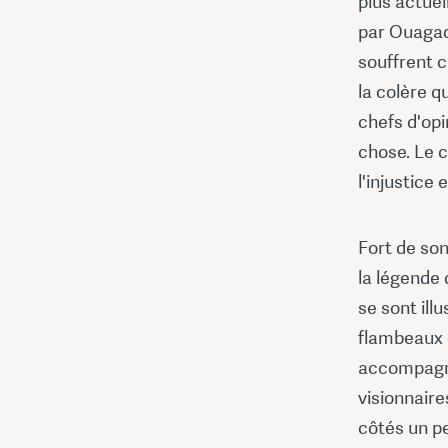
plus actuel
par Ouagado
souffrent c
la colère q
chefs d'opi
chose. Le c
l'injustice
Fort de son
la légende 
se sont ill
flambeaux 
accompagne
visionnaire
côtés un pe