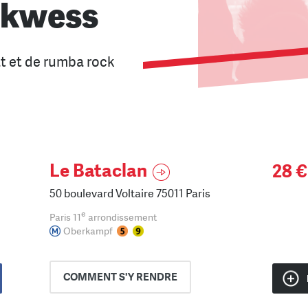
Okwess
at et de rumba rock
Le Bataclan
28 €
50 boulevard Voltaire 75011 Paris
e
Paris 11
arrondissement
Oberkampf
COMMENT
S'Y RENDRE