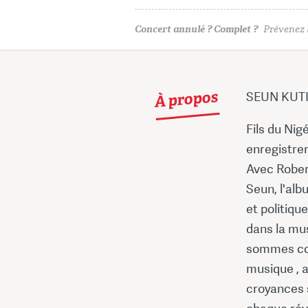
Concert annulé ? Complet ?
Prévenez l
À propos
SEUN KUTI
Fils du Nig
enregistrer
Avec Robert
Seun, l'al
et politiqu
dans la mus
sommes con
musique , a
croyances s