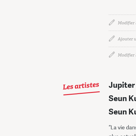
Modifier 
Ajouter u
Modifier l
Les artistes
Jupite
Seun K
Seun Ku
“La vie dan