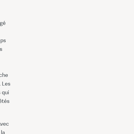
Agé
mps
es
uche
. Les
 qui
êtés
Avec
 la