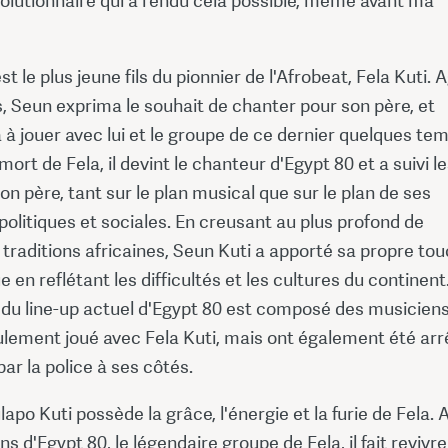
olutionnaire qui a rendu cela possible, même avant ma
st le plus jeune fils du pionnier de l'Afrobeat, Fela Kuti. 
, Seun exprima le souhait de chanter pour son père, et
 jouer avec lui et le groupe de ce dernier quelques te
mort de Fela, il devint le chanteur d'Egypt 80 et a suivi l
on père, tant sur le plan musical que sur le plan de ses
olitiques et sociales. En creusant au plus profond de
 traditions africaines, Seun Kuti a apporté sa propre to
e en reflétant les difficultés et les cultures du continent
 du line-up actuel d'Egypt 80 est composé des musiciens
ulement joué avec Fela Kuti, mais ont également été arr
par la police à ses côtés.
apo Kuti possède la grâce, l'énergie et la furie de Fela. 
s d'Egypt 80, le légendaire groupe de Fela, il fait revivre