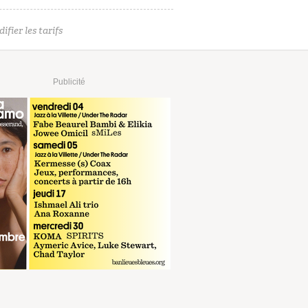
ifier les tarifs
Publicité
€
RÉSERVER
sur digitick.com
€
RÉSERVER
sur fnac.com