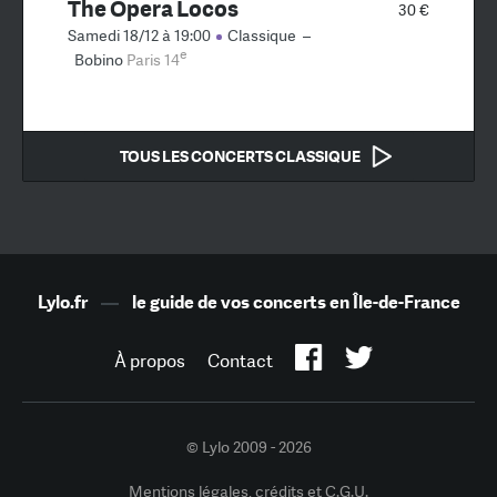
The Opera Locos
30 €
Samedi 18/12 à 19:00
Classique
–
e
Bobino
Paris 14
TOUS LES CONCERTS CLASSIQUE
Lylo.fr
—
le guide de vos concerts en Île-de-France
À propos
Contact
© Lylo 2009 - 2026
Mentions légales, crédits et C.G.U.