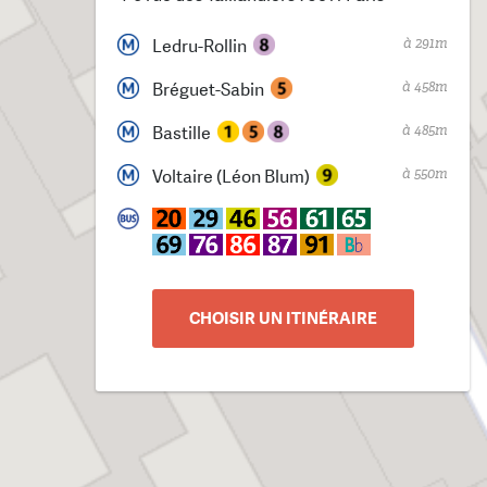
à 291m
Ledru-Rollin
à 458m
Bréguet-Sabin
à 485m
Bastille
à 550m
Voltaire (Léon Blum)
CHOISIR UN ITINÉRAIRE