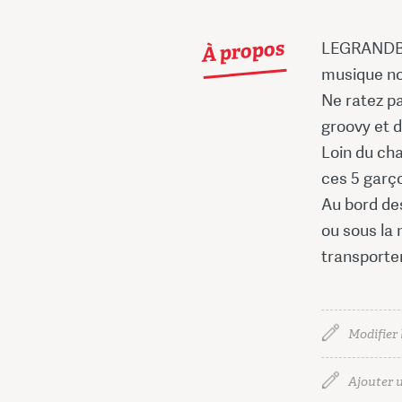
À propos
LEGRANDBLE
musique no
Ne ratez pa
groovy et d
Loin du cha
ces 5 garç
Au bord des
ou sous la 
transport
Modifier 
Ajouter u