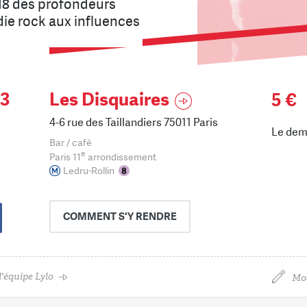
8 des profondeurs
die rock aux influences
3
Les Disquaires
5 €
4-6 rue des Taillandiers 75011 Paris
Le dem
Bar / café
e
Paris 11
arrondissement
Ledru-Rollin
COMMENT
S'Y RENDRE
'équipe Lylo
Mod