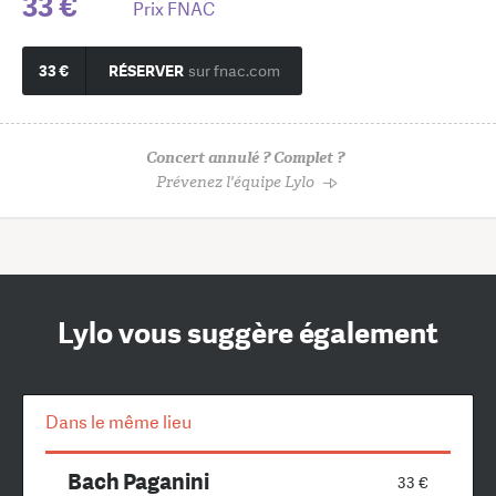
33 €
Prix FNAC
33 €
RÉSERVER
sur fnac.com
Concert annulé ? Complet ?
Prévenez l'équipe Lylo
Lylo vous suggère également
Dans le même lieu
Bach Paganini
33 €