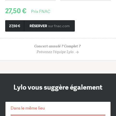
27,50 €
Prix FNAC
27,50 €
RÉSERVER
sur fnac.com
Concert annulé ? Complet ?
Prévenez l'équipe Lylo
Lylo vous suggère également
Dans le même lieu