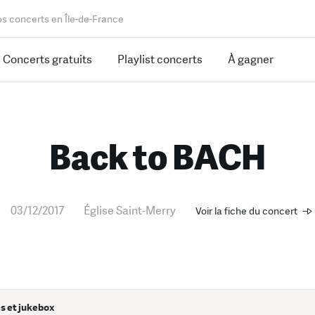
os concerts en Île-de-France
Concerts gratuits
Playlist concerts
À gagner
Back to BACH
03/12/2017
Église Saint-Merry
Voir la fiche du concert
s et jukebox