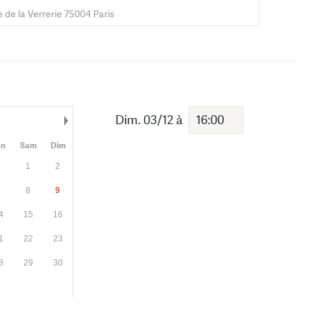
e de la Verrerie 75004 Paris
Dim. 03/12
à
Mois suivant
en
Sam
Dim
1
2
7
8
9
4
15
16
1
22
23
8
29
30