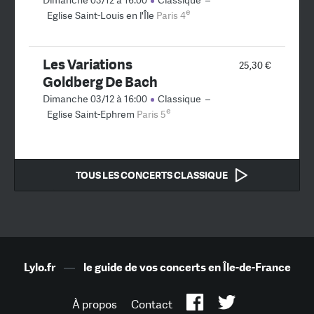
Dimanche 03/12 à 16:00
Classique
–
e
Eglise Saint-Louis en l'Île
Paris 4
Les Variations
25,30 €
Goldberg De Bach
Dimanche 03/12 à 16:00
Classique
–
e
Eglise Saint-Ephrem
Paris 5
TOUS LES CONCERTS CLASSIQUE
Lylo.fr
—
le guide de vos concerts en Île-de-France
À propos
Contact