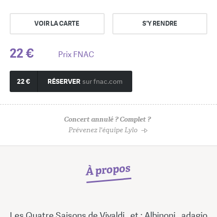
VOIR LA CARTE
S'Y RENDRE
22 €
Prix FNAC
22 €
RÉSERVER
sur fnac.com
Concert annulé ? Complet ?
Prévenez l'équipe Lylo
À propos
Les Quatre Saisons de Vivaldi , et : Albinoni , adagio