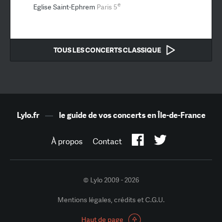
e
Eglise Saint-Ephrem
Paris 5
TOUS LES CONCERTS CLASSIQUE
Lylo.fr
—
le guide de vos concerts en Île-de-France
À propos
Contact
© Lylo 2009 - 2026
Mentions légales, crédits et C.G.U.
Haut de page