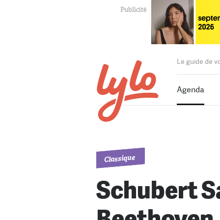
Le guide de v
Agenda
Classique
Schubert S
Beethoven