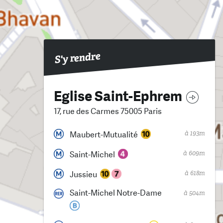
S'y rendre
Eglise Saint-Ephrem
17, rue des Carmes 75005 Paris
à 193m
Maubert-Mutualité
à 609m
Saint-Michel
à 618m
Jussieu
Saint-Michel Notre-Dame
à 504m