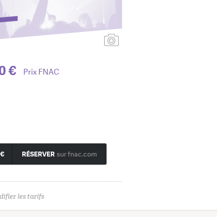
Ajouter une affiche
0 €
Prix FNAC
 €
RÉSERVER
sur fnac.com
ifier les tarifs