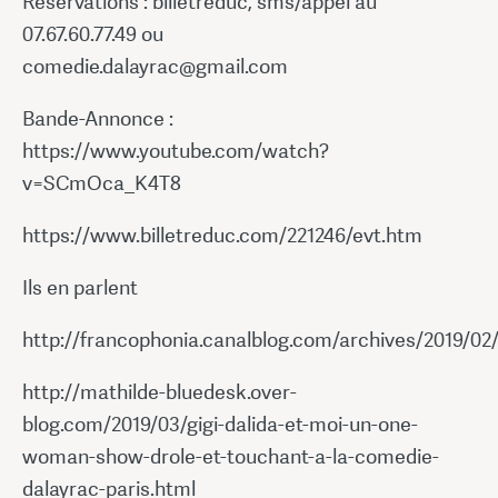
Réservations : billetreduc, sms/appel au
07.67.60.77.49 ou
comedie.dalayrac@gmail.com
Bande-Annonce :
https://www.youtube.com/watch?
v=SCmOca_K4T8
https://www.billetreduc.com/221246/evt.htm
Ils en parlent
http://francophonia.canalblog.com/archives/2019/02
http://mathilde-bluedesk.over-
blog.com/2019/03/gigi-dalida-et-moi-un-one-
woman-show-drole-et-touchant-a-la-comedie-
dalayrac-paris.html