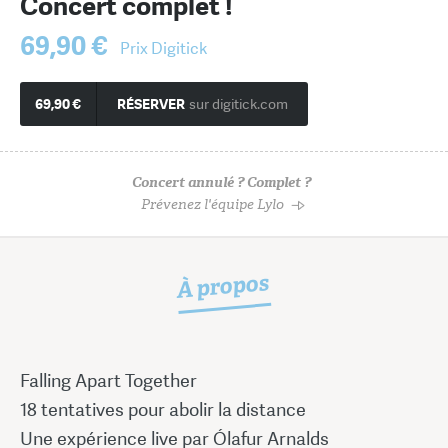
Concert complet !
69,90 €
Prix Digitick
69,90 €
RÉSERVER
sur digitick.com
Concert annulé ? Complet ?
Prévenez l'équipe Lylo
À propos
Falling Apart Together
18 tentatives pour abolir la distance
Une expérience live par Ólafur Arnalds