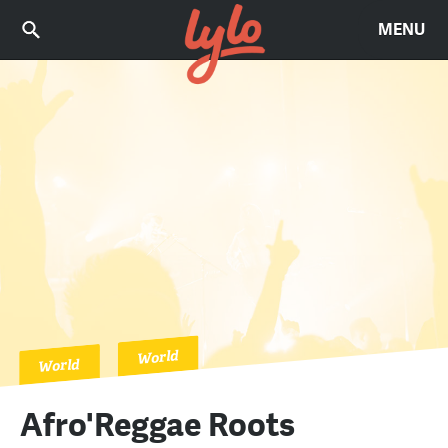
MENU
World
World
Afro'Reggae Roots