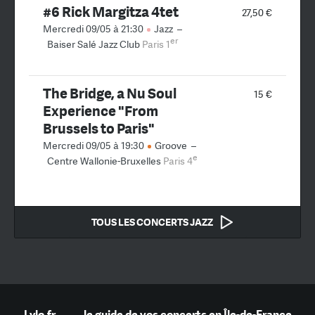
#6 Rick Margitza 4tet
27,50 €
Mercredi 09/05 à 21:30
Jazz
–
er
Baiser Salé Jazz Club
Paris 1
The Bridge, a Nu Soul
15 €
Experience "From
Brussels to Paris"
Mercredi 09/05 à 19:30
Groove
–
e
Centre Wallonie-Bruxelles
Paris 4
TOUS LES CONCERTS JAZZ
Lylo.fr
—
le guide de vos concerts en Île-de-France