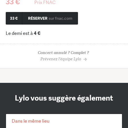
33 €
Prix FNAC
33 €
RÉSERVER
sur fnac.com
Le demi est à
4 €
Concert annulé ? Complet ?
Prévenez l'équipe Lylo
Lylo vous suggère également
Dans le même lieu