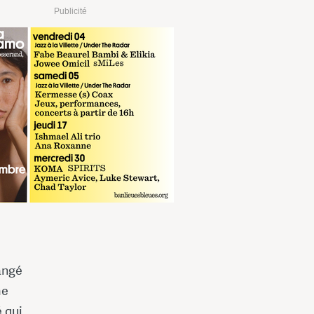
Publicité
hangé
me
 qui