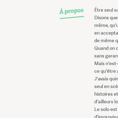
À propos
Être seul s
Disons que 
même, qu'un
en acceptan
de même qu
Quand on cr
sans garant
Mais n'est-
ce qu'être 
J'avais qui
seul en scè
histoires e
d'ailleurs 
Le solo est
d'improvisa