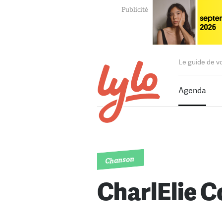
Le guide de v
Agenda
Chanson
CharlElie 