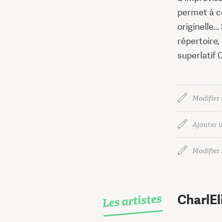
permet à ce
originelle.
répertoire,
superlatif
Modifier 
Ajouter u
Modifier l
Les artistes
CharlEl