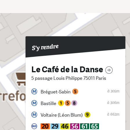
S'y rendre
Le Café de la Danse
5 passage Louis Philippe 75011 Paris
à 305m
Bréguet-Sabin
à 306m
Bastille
à 662m
Voltaire (Léon Blum)