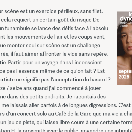
ur scène est un exercice périlleux, sans filet.
cela requiert un certain goût du risque De
 funambule se lance des défis face à l'absolu
t les mouvements de l'air et les coups vent,
e monter seul sur scène est un challenge
ée, il faut aimer affronter le vide sans repère,
ie. Partir pour un voyage dans l'inconscient.
ce pas l'essence même de ce qu'on fait ? Est-
artiste ne signifie pas l'acceptation du hasard ?
nze / seize ans quand j'ai commencé à jouer
ne dans des petits endroits. Je racontais des
t me laissais aller parfois à de longues digressions. C'est
lors d'un concert solo au Café de la Gare que ma vie a c
 un jeu de piste, qui laisse libre cours à une certaine for
tion Et la proximité avec le public, engendre une intimité