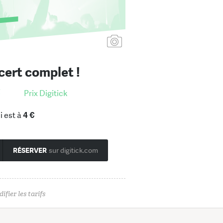
Ajouter une affiche
ert complet !
€
Prix Digitick
i est à
4 €
RÉSERVER
sur digitick.com
ifier les tarifs