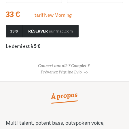
33 €
tarif New Morning
33 €
RÉSERVER
sur fnac.com
Le demi est à
5 €
Concert annulé ? Complet ?
Prévenez l'équipe Lylo
À propos
Multi-talent, potent bass, outspoken voice,