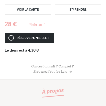
VOIR LA CARTE
S'Y RENDRE
28 €
Plein tarif
RÉSERVER UN BILLET
Le demi est à
4,30 €
Concert annulé ? Complet ?
Prévenez l'équipe Lylo
À propos