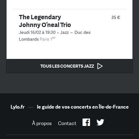
The Legendary
35 €
Johnny O’neal Trio
Jeudi 16/02 à 19:30
Jazz
–
Duc des
er
Lombards
Paris 1
TOUS LES CONCERTS JAZZ
Lylo.fr
—
le guide de vos concerts en Île-de-France
À propos
Contact