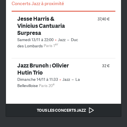
Concerts Jazz à proximité
Jesse Harris &
37,40 €
Vinicius Cantuaria
Surpresa
Samedi 13/11 à 22:00
Jazz
–
Duc
er
des Lombards
Paris 1
Jazz Brunch : Olivier
32 €
Hutin Trio
Dimanche 14/11 à 11:33
Jazz
–
La
e
Bellevilloise
Paris 20
TOUS LES CONCERTS JAZZ