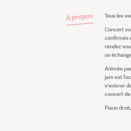
À propos
Tous les v
Concert sui
confirmés e
rendez-vou
un échange
Animée par 
jam est l’o
s'enivrer d
concert de 
Piano droit