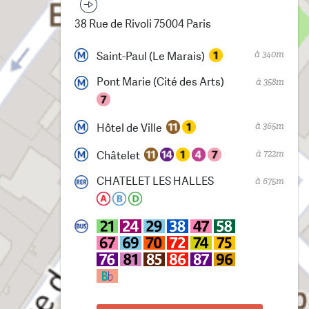
38 Rue de Rivoli 75004 Paris
à 340m
Saint-Paul (Le Marais)
Pont Marie (Cité des Arts)
à 358m
à 365m
Hôtel de Ville
à 722m
Châtelet
CHATELET LES HALLES
à 675m