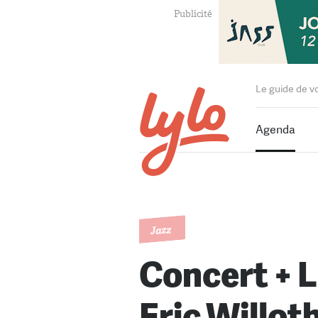
Le guide de v
Agenda
Jazz
Concert + L
Eric Willoth