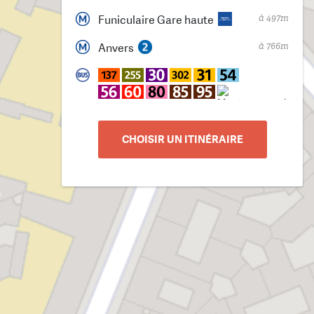
à 497m
Funiculaire Gare haute
à 766m
Anvers
CHOISIR UN ITINÉRAIRE