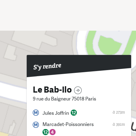
S'y rendre
Le Bab-Ilo
9 rue du Baigneur 75018 Paris
à 273m
Jules Joffrin
Marcadet-Poissonniers
à 391m