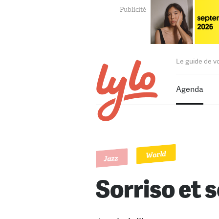
Le guide de v
Agenda
World
Jazz
Sorriso et 