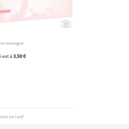
Ajouter une affiche
rix renseigné
i est à
3,50 €
uter un tarif