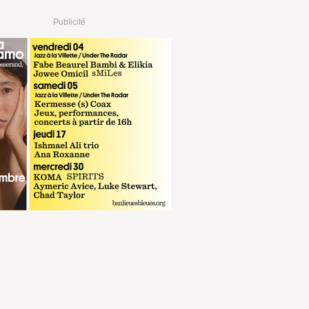
Publicité
€
RÉSERVER
sur digitick.com
 €
RÉSERVER
sur fnac.com