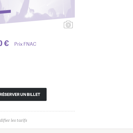
Ajouter une affiche
0 €
Prix FNAC
RÉSERVER UN BILLET
ifier les tarifs