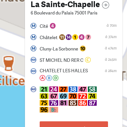
La Sainte-Chapelle
6 Boulevard du Palais 75001 Paris
à 70m
Cité
à 374m
Châtelet
à 474m
Cluny-La Sorbonne
à 245m
ST MICHEL ND RER C
CHATELET LES HALLES
à 284m