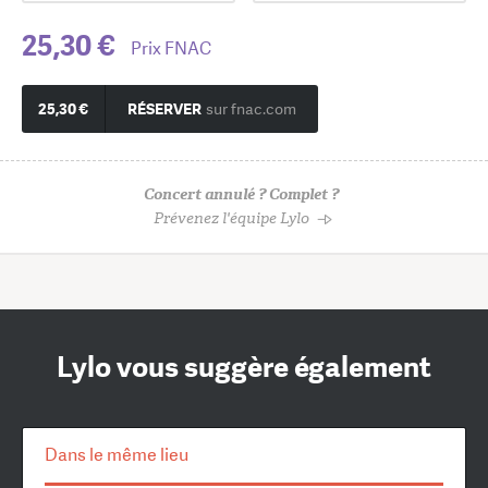
25,30 €
Prix FNAC
25,30 €
RÉSERVER
sur fnac.com
Concert annulé ? Complet ?
Prévenez l'équipe Lylo
Lylo vous suggère également
Dans le même lieu