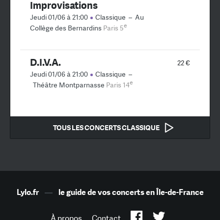
Improvisations
Jeudi 01/06 à 21:00
Classique
–
Au
e
Collège des Bernardins
Paris 5
D.I.V.A.
22 €
Jeudi 01/06 à 21:00
Classique
–
e
Théâtre Montparnasse
Paris 14
TOUS LES CONCERTS CLASSIQUE
Lylo.fr
—
le guide de vos concerts en Île-de-France
À propos
Contact