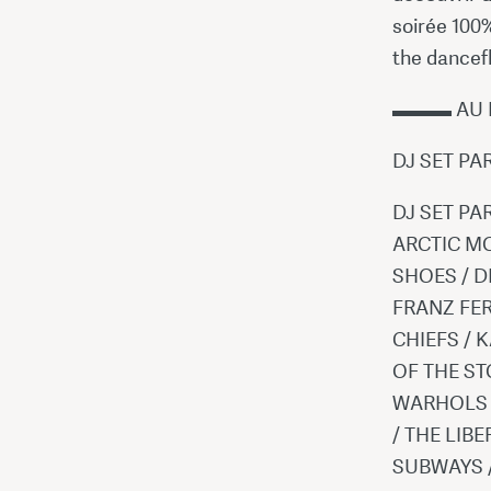
soirée 100%
the dancef
▬▬▬ AU
DJ SET PAR
DJ SET PA
ARCTIC MO
SHOES / D
FRANZ FER
CHIEFS / 
OF THE ST
WARHOLS /
/ THE LIB
SUBWAYS /