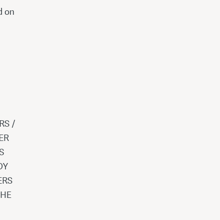
d on
RS /
ER
S
DY
ERS
THE