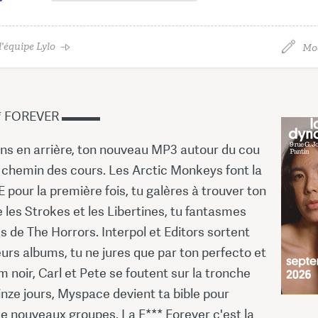
'équipe Lylo
Mod
* FOREVER ▬▬▬
ans en arrière, ton nouveau MP3 autour du cou
e chemin des cours. Les Arctic Monkeys font la
pour la première fois, tu galères à trouver ton
les Strokes et les Libertines, tu fantasmes
ks de The Horrors. Interpol et Editors sortent
eurs albums, tu ne jures que par ton perfecto et
im noir, Carl et Pete se foutent sur la tronche
inze jours, Myspace devient ta bible pour
e nouveaux groupes. La F*** Forever c'est la