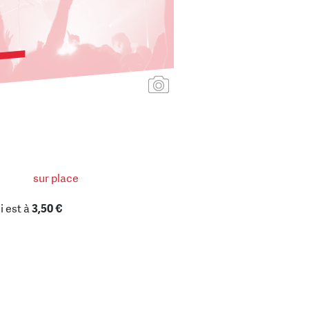
Ajouter une affiche
sur place
i est à
3,50 €