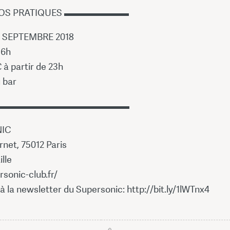
OS PRATIQUES ▬▬▬▬▬▬▬
 SEPTEMBRE 2018
 6h
 à partir de 23h
 bar
▬▬▬▬▬▬▬▬▬▬▬▬▬▬
IC
rnet, 75012 Paris
lle
rsonic-club.fr/
 à la newsletter du Supersonic: http://bit.ly/1lWTnx4