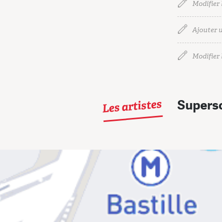
Modifier 
Ajouter u
Modifier l
Les artistes
Supers