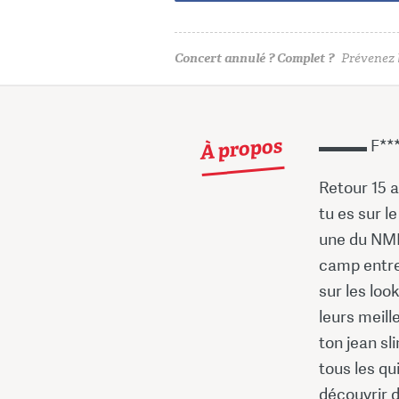
Concert annulé ? Complet ?
Prévenez l
À propos
▬▬▬ F**
Retour 15 
tu es sur l
une du NME 
camp entre 
sur les loo
leurs meill
ton jean sl
tous les qu
découvrir d