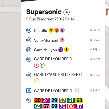
Supersonic
9 Rue Biscornet 75012 Paris
à 283m
Bastille
à 580m
Sully-Morland
à 703m
Gare de Lyon
GARE DE LYON RER D
à 585m
GARE D'AUSTERLITZ RER C
à 779m
à 585m
GARE DE LYON RER D