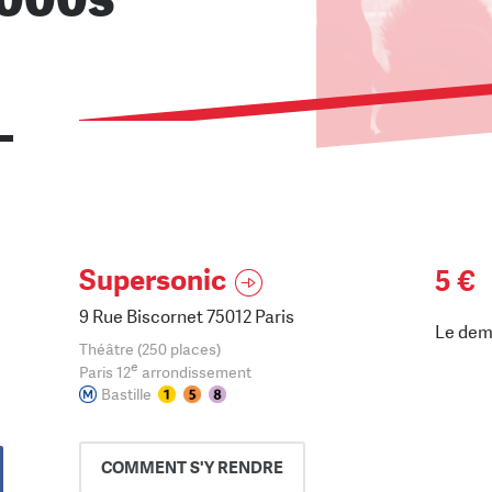
 ▬
Supersonic
5 €
9 Rue Biscornet 75012 Paris
Le dem
Théâtre (250 places)
e
Paris 12
arrondissement
Bastille
COMMENT
S'Y RENDRE