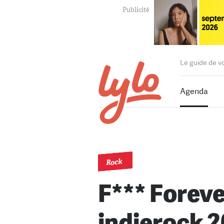
Le guide de v
Agenda
Rock
F*** Foreve
indierock 