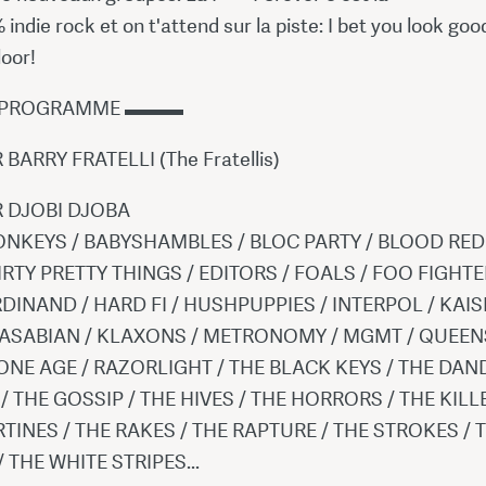
 indie rock et on t'attend sur la piste: I bet you look goo
loor!
 PROGRAMME ▬▬▬
 BARRY FRATELLI (The Fratellis)
R DJOBI DJOBA
NKEYS / BABYSHAMBLES / BLOC PARTY / BLOOD RED
IRTY PRETTY THINGS / EDITORS / FOALS / FOO FIGHTE
DINAND / HARD FI / HUSHPUPPIES / INTERPOL / KAIS
KASABIAN / KLAXONS / METRONOMY / MGMT / QUEEN
ONE AGE / RAZORLIGHT / THE BLACK KEYS / THE DAN
 THE GOSSIP / THE HIVES / THE HORRORS / THE KILL
ERTINES / THE RAKES / THE RAPTURE / THE STROKES / 
 THE WHITE STRIPES...