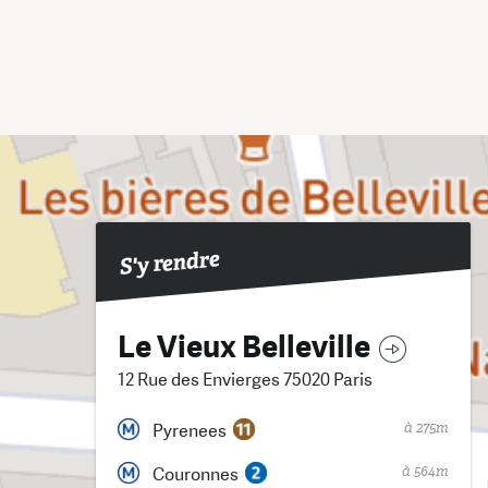
S'y rendre
Le Vieux Belleville
12 Rue des Envierges 75020 Paris
à 275m
Pyrenees
à 564m
Couronnes