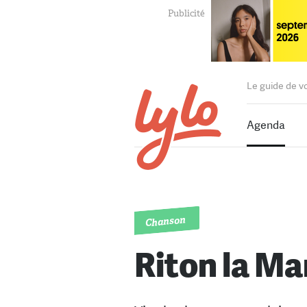
Le guide de v
Agenda
Chanson
Riton la Ma