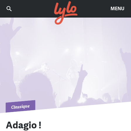
MENU
Classique
Adagio !