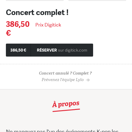
Concert complet !
386,50
Prix Digitick
€
386,50 €
RÉSERVER
sur digitick.com
Concert annulé ? Complet ?
Prévenez l'équipe Lylo
À propos
Ne manquez pas l'un des événements K-pop les