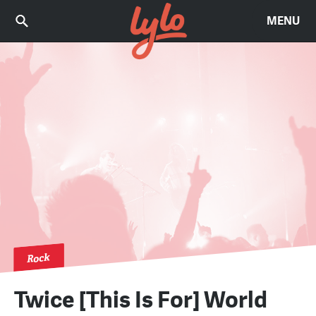
MENU
Rock
Twice [This Is For] World