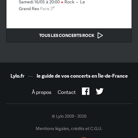
Samedi 16/05 à 20:00
Rock
–
Le
e
Grand Rex
Paris 2
TOUS LES CONCERTS ROCK
Lylo.fr
—
le guide de vos concerts en Île-de-France
À propos
Contact
© Lylo 2009 - 2026
Mentions légales, crédits et C.G.U.