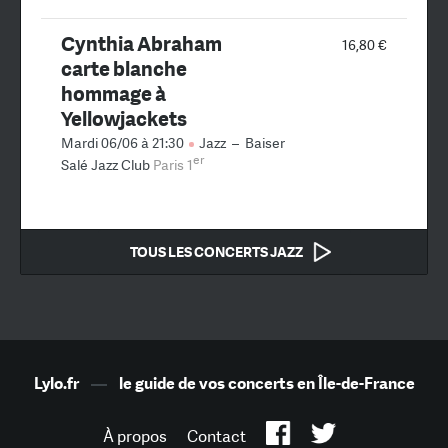
Cynthia Abraham
16,80 €
carte blanche
hommage à
Yellowjackets
Mardi 06/06 à 21:30
Jazz
–
Baiser
er
Salé Jazz Club
Paris 1
TOUS LES CONCERTS JAZZ
Lylo.fr
—
le guide de vos concerts en Île-de-France
À propos
Contact