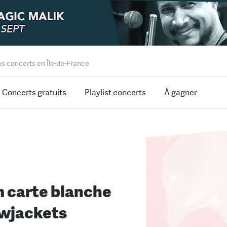
os concerts en Île-de-France
Concerts gratuits
Playlist concerts
À gagner
 carte blanche
wjackets