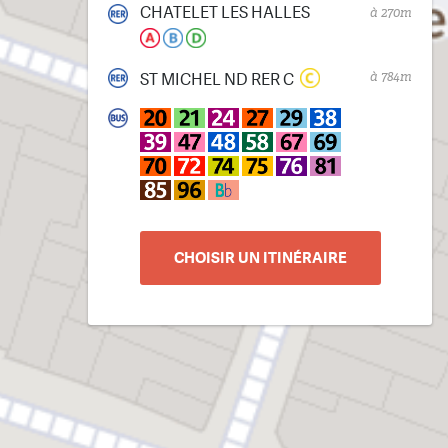
CHATELET LES HALLES
à 270m
à 784m
ST MICHEL ND RER C
CHOISIR UN ITINÉRAIRE