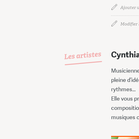
Ajouter u
Modifier l
Les artistes
Cynthi
Musicienne
pleine d’id
rythmes…
Elle vous p
compositio
musiques ca