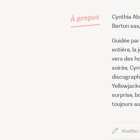
À propos
Cynthia Ab
Berton sax/
Guidée par 
entière, la
vers des ho
soirée, Cy
discographi
Yellowjacke
surprise, 
toujours au
Modifier 