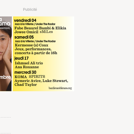
Publicité
RÉSERVER
sur fnac.com
 €
RÉSERVER
sur digitick.com