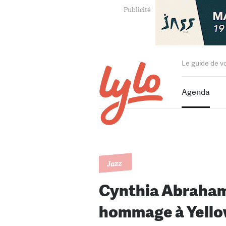
Le guide de v
Agenda
Jazz
Cynthia Abraham
hommage à Yello