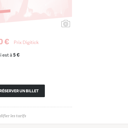
Ajouter une affiche
0 €
Prix Digitick
i est à
5 €
RÉSERVER UN BILLET
ifier les tarifs