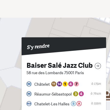
S'y rendre
Baiser Salé Jazz Club
58 rue des Lombards 75001 Paris
à 175m
Châtelet
à 764m
Réaumur-Sébastopol
à 159m
Chatelet-Les Halles