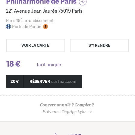
Philharmonie de Paris
221 Avenue Jean Jaurès 75019 Paris
e
Paris 19
arrondissement
Porte de Pantin
VOIR LA CARTE
S'Y RENDRE
18 €
Tarif unique
20 €
RÉSERVER
sur fnac.com
Concert annulé ? Complet ?
Prévenez l'équipe Lylo