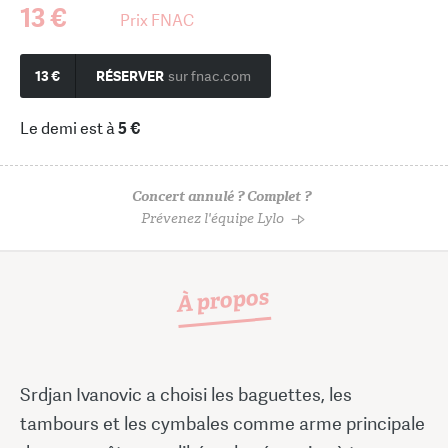
13 €
Prix FNAC
13 €
RÉSERVER
sur fnac.com
Le demi est à
5 €
Concert annulé ? Complet ?
Prévenez l'équipe Lylo
À propos
Srdjan Ivanovic a choisi les baguettes, les
tambours et les cymbales comme arme principale