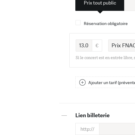
Prix tout public
Réservation obligatoire
Si le concert est en entrée libre,
Ajouter un tarif (prévente
—
Lien billeterie