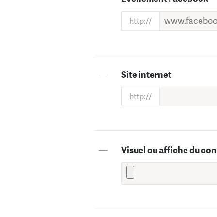
—
Site internet
—
Visuel ou affiche du con