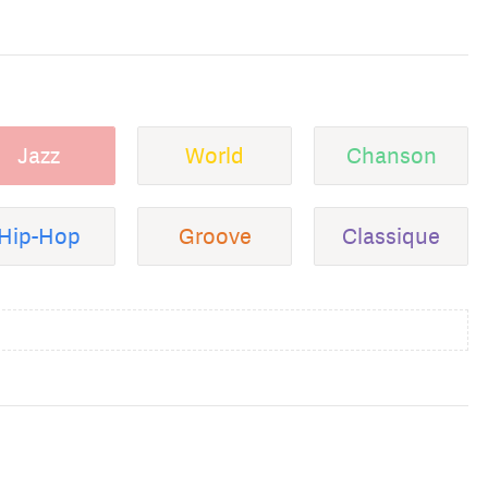
Jazz
World
Chanson
Hip-Hop
Groove
Classique