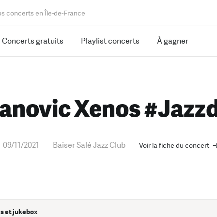
os concerts en Île-de-France
Concerts gratuits
Playlist concerts
À gagner
vanovic Xenos #Jaz
09/11/2021
Baiser Salé Jazz Club
Voir la fiche du concert
s et jukebox