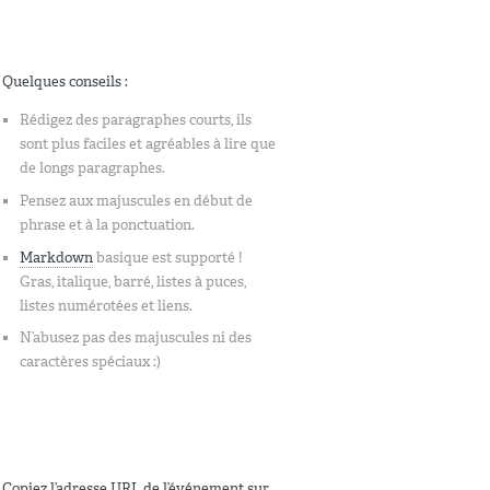
Quelques conseils :
Rédigez des paragraphes courts, ils
sont plus faciles et agréables à lire que
de longs paragraphes.
Pensez aux majuscules en début de
phrase et à la ponctuation.
Markdown
basique est supporté !
Gras, italique, barré, listes à puces,
listes numérotées et liens.
N’abusez pas des majuscules ni des
caractères spéciaux :)
Copiez l’adresse URL de l’événement sur