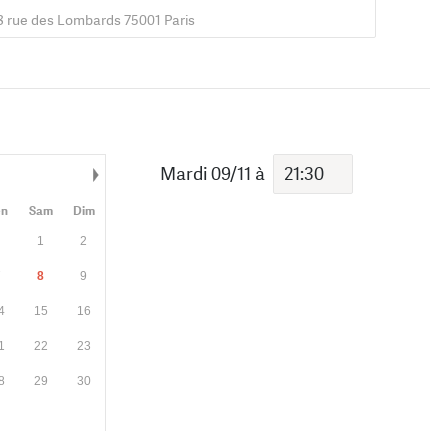
8 rue des Lombards 75001 Paris
Mardi 09/11
à
Mois suivant
en
Sam
Dim
1
2
7
8
9
4
15
16
1
22
23
8
29
30