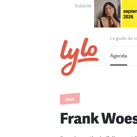
Le guide de v
Agenda
Jazz
Frank Woes