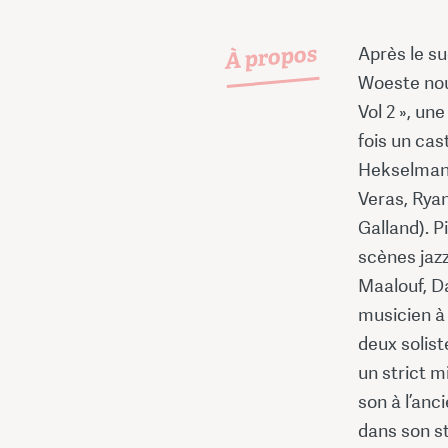
À propos
Après le su
Woeste nous
Vol 2 », un
fois un cas
Hekselman,
Veras, Ryan
Galland). P
scènes jaz
Maalouf, D
musicien à 
deux solist
un strict m
son à l’an
dans son st