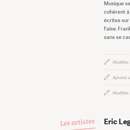
Musique san
cohérent à 
écrites sur
l'aise. Fra
sans se ca
Modifier 
Ajouter u
Modifier l
Les artistes
Eric Le