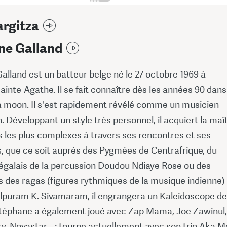
rgitza
ne Galland
lland est un batteur belge né le 27 octobre 1969 à
nte-Agathe. Il se fait connaître dès les années 90 dans
 moon. Il s'est rapidement révélé comme un musicien
. Développant un style très personnel, il acquiert la maît
 les plus complexes à travers ses rencontres et ses
, que ce soit auprès des Pygmées de Centrafrique, du
égalais de la percussion Doudou Ndiaye Rose ou des
s des ragas (figures rythmiques de la musique indienne) 
puram K. Sivamaram, il engrangera un Kaleidoscope de
téphane a également joué avec Zap Mama, Joe Zawinul,
, Novastar... ; tourne actuellement avec son trio Aka M