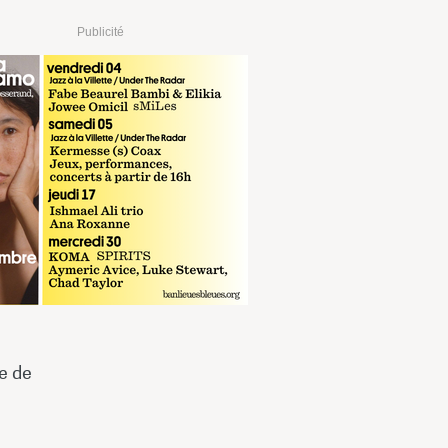
Publicité
 €
RÉSERVER
sur fnac.com
 €
RÉSERVER
sur digitick.com
se de