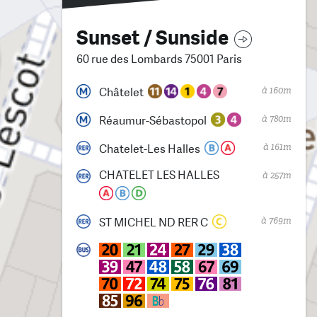
Sunset / Sunside
60 rue des Lombards 75001 Paris
à 160m
Châtelet
à 780m
Réaumur-Sébastopol
à 161m
Chatelet-Les Halles
CHATELET LES HALLES
à 257m
à 769m
ST MICHEL ND RER C