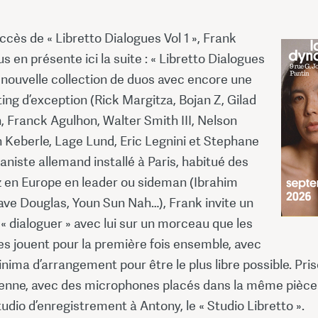
ccès de « Libretto Dialogues Vol 1 », Frank
 en présente ici la suite : « Libretto Dialogues
e nouvelle collection de duos avec encore une
ting d’exception (Rick Margitza, Bojan Z, Gilad
27,50
 Franck Agulhon, Walter Smith III, Nelson
 Keberle, Lage Lund, Eric Legnini et Stephane
27,50
ianiste allemand installé à Paris, habitué des
z en Europe en leader ou sideman (Ibrahim
ave Douglas, Youn Sun Nah…), Frank invite un
« dialoguer » avec lui sur un morceau que les
es jouent pour la première fois ensemble, avec
inima d’arrangement pour être le plus libre possible. Pri
cienne, avec des microphones placés dans la même pièce
udio d’enregistrement à Antony, le « Studio Libretto ».