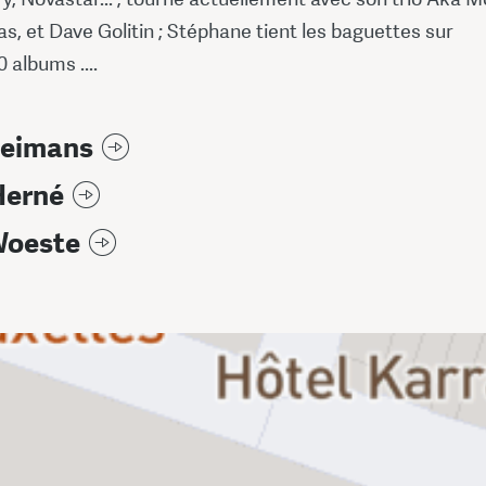
s, et Dave Golitin ; Stéphane tient les baguettes sur
 albums ....
oeimans
Herné
Woeste