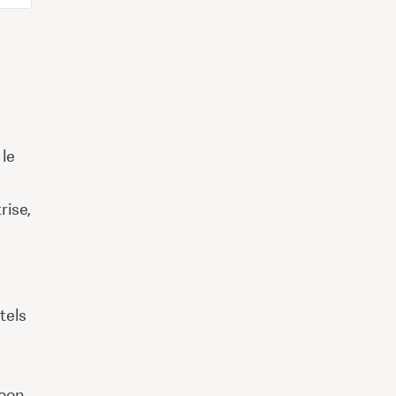
 le
rise,
tels
oon,