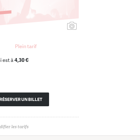
Ajouter une affiche
Plein tarif
i est à
4,30 €
RÉSERVER UN BILLET
ifier les tarifs