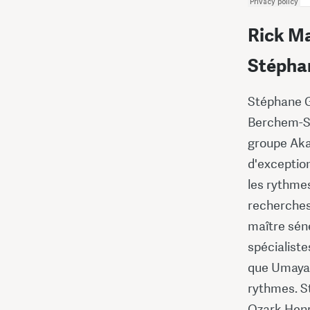
Rick Ma
Stépha
Stéphane Ga
Berchem-Sai
groupe Aka
d'exception
les rythmes
recherches
maître sén
spécialiste
que Umayal
rythmes. S
Ozark Henry