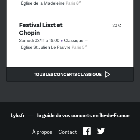
e
Église de la Madeleine
Paris 8
Festival Liszt et
20 €
Chopin
Samedi 02/11 à 19:00
Classique
–
e
Eglise St Julien Le Pauvre
Paris 5
TOUS LES CONCERTS CLASSIQUE
Lylo.fr
—
le guide de vos concerts en Île-de-France
À propos
Contact