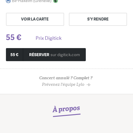
Bir-Hakeim (Grenelle)
VOIR LA CARTE
S'Y RENDRE
55 €
Prix Digitick
55 €
RÉSERVER
sur digitick.com
Concert annulé ? Complet ?
Prévenez l'équipe Lylo
À propos