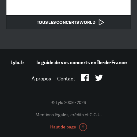
TOUS LES CONCERTS WORLD
Lylo.fr
—
le guide de vos concerts en Île-de-France
À propos
Contact
© Lylo 2009 - 2026
Mentions légales, crédits et C.G.U.
Haut de page