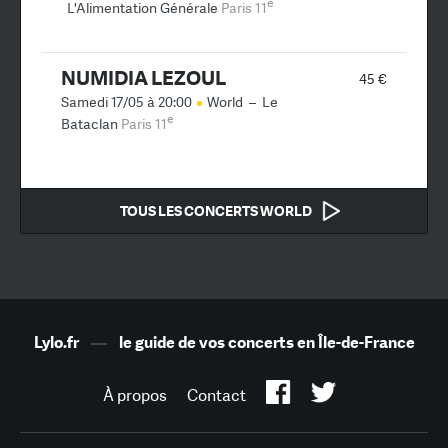
e
L'Alimentation Générale
Paris 11
NUMIDIA LEZOUL
45 €
Samedi 17/05 à 20:00
World
–
Le
e
Bataclan
Paris 11
TOUS LES CONCERTS WORLD
Lylo.fr
—
le guide de vos concerts en Île-de-France
À propos
Contact