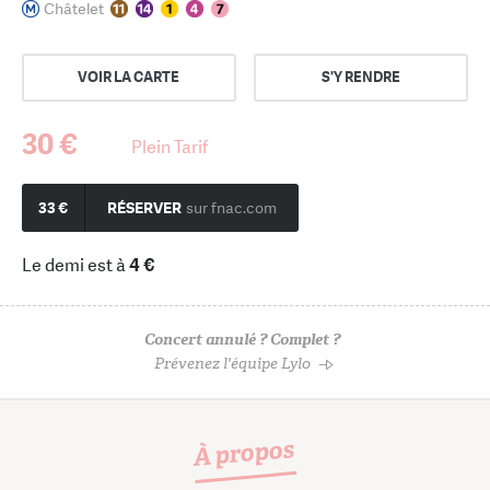
Châtelet
VOIR LA CARTE
S'Y RENDRE
30 €
Plein Tarif
33 €
RÉSERVER
sur fnac.com
Le demi est à
4 €
Concert annulé ? Complet ?
Prévenez l'équipe Lylo
À propos