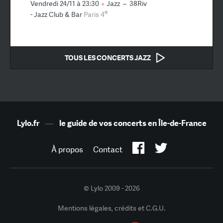
Vendredi 24/11 à 23:30
Jazz
–
38Riv
e
- Jazz Club & Bar
Paris 4
TOUS LES CONCERTS JAZZ
Lylo.fr
—
le guide de vos concerts en Île-de-France
À propos
Contact
© Lylo 2009 - 2026
Mentions légales, crédits et C.G.U.