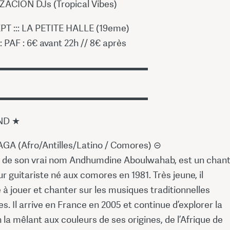
ACION DJs (Tropical Vibes)
PT ::: LA PETITE HALLE (19eme)
:: PAF : 6€ avant 22h // 8€ après
▬▬▬▬▬▬▬▬▬▬▬▬▬▬▬▬
▬▬▬▬▬▬▬▬▬▬▬▬▬▬▬▬
ND ★
A (Afro/Antilles/Latino / Comores) ⊝
 de son vrai nom Andhumdine Aboulwahab, est un chan
 guitariste né aux comores en 1981. Très jeune, il
 jouer et chanter sur les musiques traditionnelles
. Il arrive en France en 2005 et continue d’explorer la
la mêlant aux couleurs de ses origines, de l’Afrique de