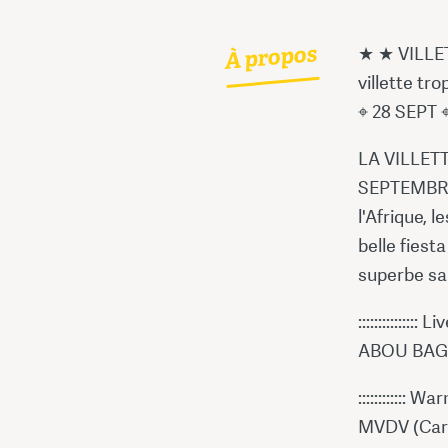
À propos
★ ★ VILLE
villette tro
⌖ 28 SEPT ⌖
LA VILLETT
SEPTEMBRE 
l'Afrique, 
belle fiesta
superbe sal
::::::::::::::: L
ABOU BAGA 
:::::::::::: W
MVDV (Caraï