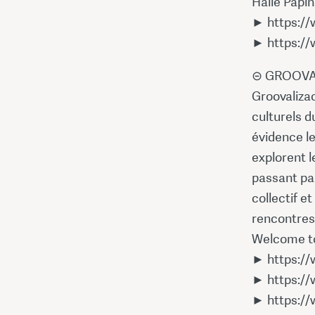
Halle Papin
► https:/
► https:/
⊝ GROOVAL
Groovalizac
culturels d
évidence l
explorent l
passant pa
collectif e
rencontres 
Welcome to
► https://
► https://
► https://