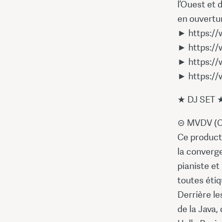
l’Ouest et 
en ouvertur
► https:/
► https:/
► https:/
► https:/
★ DJ SET 
⊝ MVDV (Ca
Ce producte
la converg
pianiste et
toutes étiq
Derrière le
de la Java,