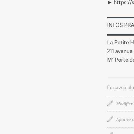
► https://
▬▬▬▬▬
INFOS PR
▬▬▬▬▬
La Petite H
211 avenue 
M° Porte de
En savoir pl
Modifier 
Ajouter u