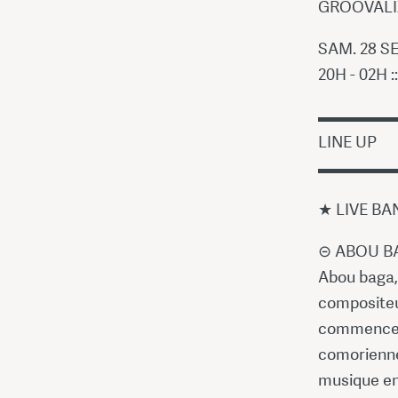
GROOVALIZ
SAM. 28 SE
20H - 02H :
▬▬▬▬▬
LINE UP
▬▬▬▬▬
★ LIVE BA
⊝ ABOU BAG
Abou baga,
compositeur
commence à
comoriennes
musique en 