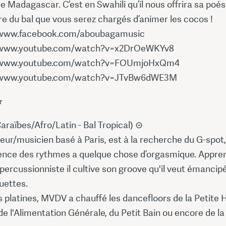
de Madagascar. C’est en Swahili qu’il nous offrira sa poés
e du bal que vous serez chargés d’animer les cocos !
/www.facebook.com/aboubagamusic
/www.youtube.com/watch?v=x2DrOeWKYv8
/www.youtube.com/watch?v=FOUmjoHxQm4
/www.youtube.com/watch?v=JTvBw6dWE3M
★
raïbes/Afro/Latin - Bal Tropical) ⊝
ur/musicien basé à Paris, est à la recherche du G-spot,
ence des rythmes a quelque chose d’orgasmique. Appren
 percussionniste il cultive son groove qu'il veut émancip
uettes.
s platines, MVDV a chauffé les dancefloors de la Petite H
 de l'Alimentation Générale, du Petit Bain ou encore de la