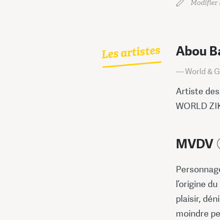
Modifier l
Les artistes
Abou B
— World & 
Artiste de
WORLD ZIK(
MVDV
Personnage
l’origine d
plaisir, dén
moindre pen