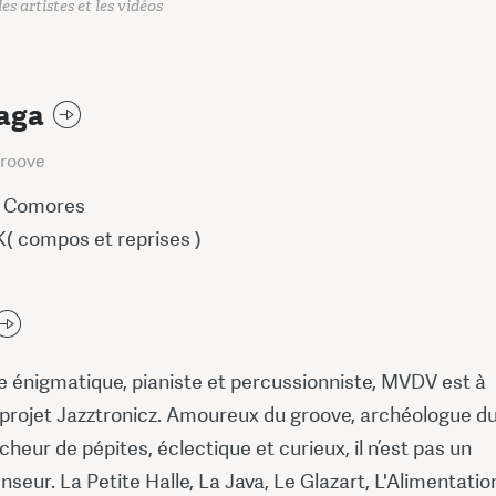
es artistes et les vidéos
aga
Groove
s Comores
 compos et reprises )
 énigmatique, pianiste et percussionniste, MVDV est à
u projet Jazztronicz. Amoureux du groove, archéologue d
icheur de pépites, éclectique et curieux, il n’est pas un
seur. La Petite Halle, La Java, Le Glazart, L'Alimentatio