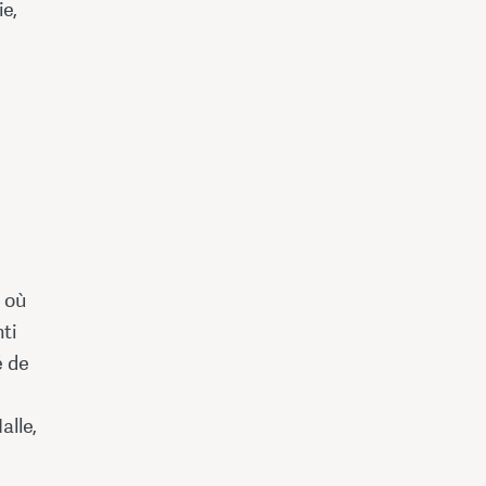
ie,
 où
ti
é de
alle,