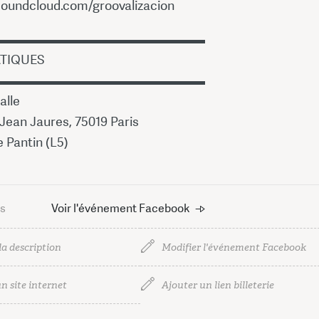
soundcloud.com/groovalizacion
▬▬▬▬▬▬▬▬▬▬▬▬▬▬▬▬
ATIQUES
▬▬▬▬▬▬▬▬▬▬▬▬▬▬▬▬
alle
Jean Jaures, 75019 Paris
 Pantin (L5)
us
Voir l'événement Facebook
la description
Modifier l'événement Facebook
n site internet
Ajouter un lien billeterie