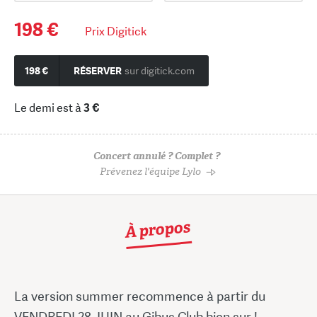
198 €
Prix Digitick
198 €
RÉSERVER
sur digitick.com
Le demi est à
3 €
Concert annulé ? Complet ?
Prévenez l'équipe Lylo
À propos
La version summer recommence à partir du
VENDREDI 28 JUIN au Gibus Club bien sur !