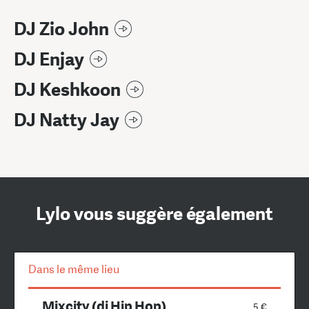
DJ Zio John
DJ Enjay
DJ Keshkoon
DJ Natty Jay
Lylo vous suggère également
Dans le même lieu
Mixcity (dj Hip Hop)
5 €