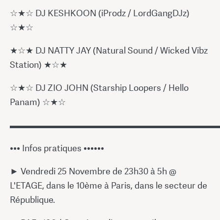
☆★☆ DJ KESHKOON (iProdz / LordGangDJz)
☆★☆
★☆★ DJ NATTY JAY (Natural Sound / Wicked Vibz
Station) ★☆★
☆★☆ DJ ZIO JOHN (Starship Loopers / Hello
Panam) ☆★☆
▬▬▬▬▬▬▬▬▬▬▬▬▬▬▬▬▬▬▬▬▬▬▬
••• Infos pratiques ••••••
► Vendredi 25 Novembre de 23h30 à 5h @
L'ETAGE, dans le 10ème à Paris, dans le secteur de
République.