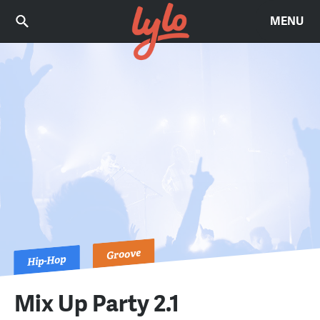
MENU
Groove
Hip-Hop
Mix Up Party 2.1