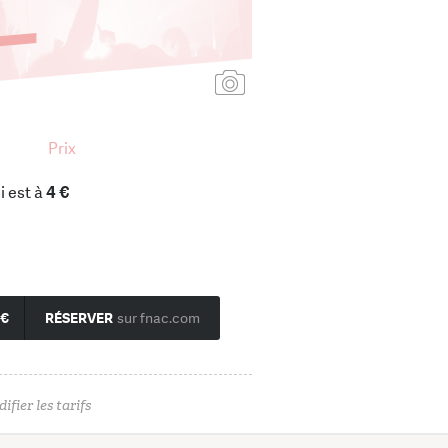
Ajouter une affiche
Prix
i est à
4 €
 €
RÉSERVER
sur fnac.com
ifier les tarifs