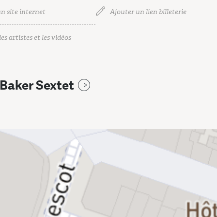
n site internet
Ajouter un lien billeterie
es artistes et les vidéos
Baker Sextet