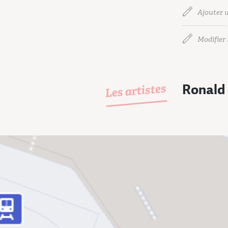
Ajouter u
Modifier l
Les artistes
Ronald 