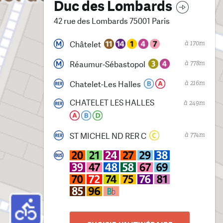
Duc des Lombards
42 rue des Lombards 75001 Paris
à 170m
Châtelet
à 778m
Réaumur-Sébastopol
à 216m
Chatelet-Les Halles
CHATELET LES HALLES
à 249m
à 774m
ST MICHEL ND RER C