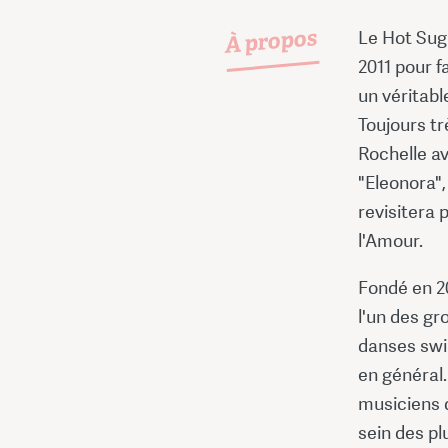
À propos
Le Hot Sug
2011 pour f
un véritabl
Toujours t
Rochelle av
"Eleonora",
revisitera 
l'Amour.
Fondé en 2
l'un des g
danses swin
en général.
musiciens d
sein des p