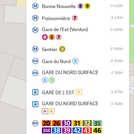
à 422m
Bonne Nouvelle
à 471m
Poissonnière
Gare de l'Est (Verdun)
à 500m
à 796m
Sentier
à 746m
Gare du Nord
GARE DU NORD SURFACE
à 758m
à 577m
GARE DE L EST
GARE DU NORD SURFACE
à 758m