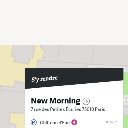
S'y rendre
New Morning
7 rue des Petites Écuries 75010 Paris
à 253m
Château d'Eau