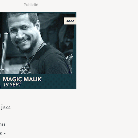
Publicité
 jazz
s
 au
s -